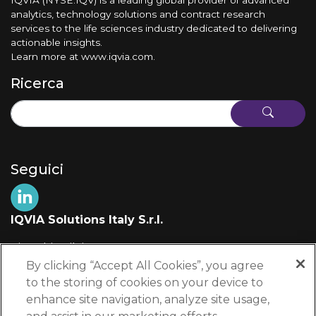
analytics, technology solutions and contract research
services to the life sciences industry dedicated to delivering
actionable insights.
Learn more at
www.iqvia.com
.
Ricerca
Seguici
IQVIA Solutions Italy S.r.l.
Via Fabio Filzi, 29
20124 Milano (MI)
By clicking “Accept All Cookies”, you agree
Italia
to the storing of cookies on your device to
enhance site navigation, analyze site usage,
+39 02 697 861